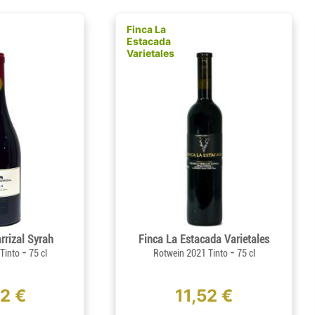
Finca La
Estacada
Varietales
rrizal Syrah
Finca La Estacada Varietales
-
-
 Tinto
75 cl
Rotwein 2021 Tinto
75 cl
62 €
11,52 €