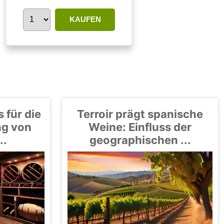
KAUFEN
 für die
Terroir prägt spanische
ng von
Weine: Einfluss der
..
geographischen ...