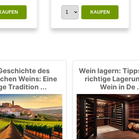
KAUFEN
KAUFEN
Geschichte des
Wein lagern: Tipps
chen Weins: Eine
richtige Lageru
ge Tradition ...
Wein in De .