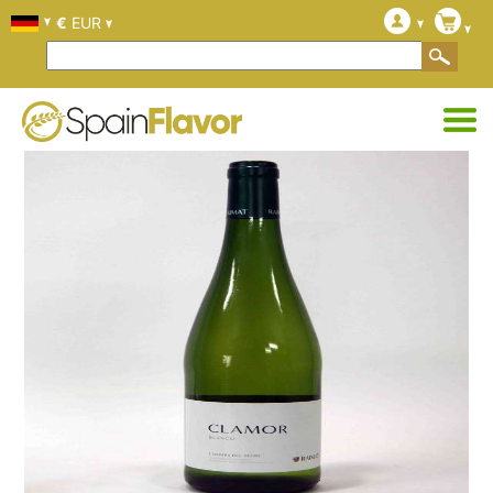
€
EUR