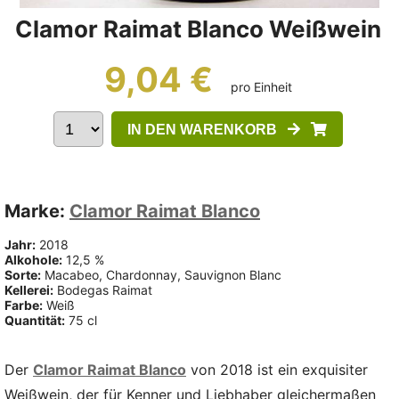
Clamor Raimat Blanco Weißwein
9,04 €
pro Einheit
IN DEN WARENKORB
Marke:
Clamor Raimat Blanco
Jahr:
2018
Alkohole:
12,5 %
Sorte:
Macabeo, Chardonnay, Sauvignon Blanc
Kellerei:
Bodegas Raimat
Farbe:
Weiß
Quantität:
75 cl
Der
Clamor Raimat Blanco
von 2018 ist ein exquisiter
Weißwein, der für Kenner und Liebhaber gleichermaßen