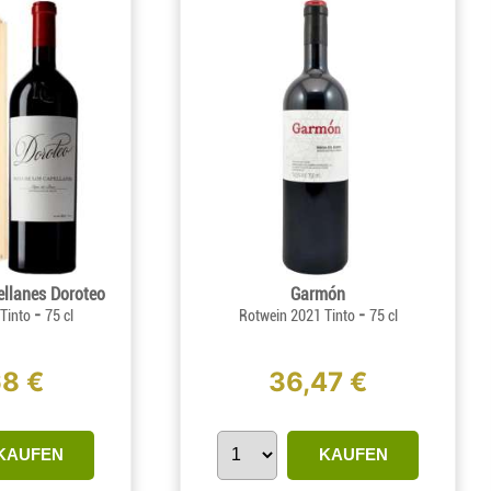
ellanes Doroteo
Garmón
-
-
 Tinto
75 cl
Rotwein 2021 Tinto
75 cl
68 €
36,47 €
KAUFEN
KAUFEN