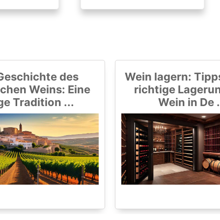
Geschichte des
Wein lagern: Tipps
chen Weins: Eine
richtige Lageru
ge Tradition ...
Wein in De .