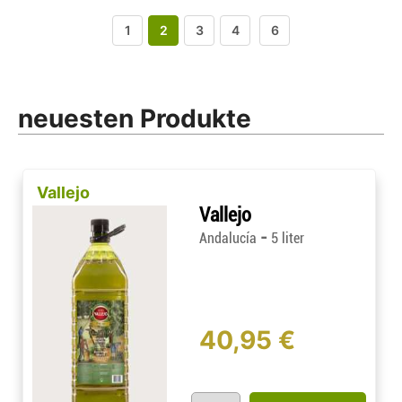
1
2
3
4
6
neuesten Produkte
Vallejo
Vallejo
-
Andalucía
5 liter
40,95 €