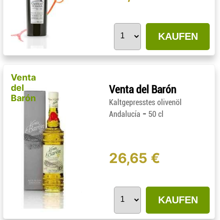
KAUFEN
Venta
del
Venta del Barón
Barón
Kaltgepresstes olivenöl
-
Andalucía
50 cl
26,65 €
KAUFEN