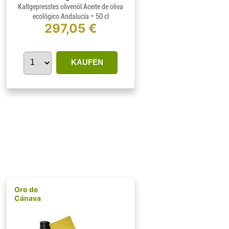
Kaltgepresstes olivenöl Aceite de oliva
-
ecológico Andalucía
50 cl
297,05 €
KAUFEN
Oro de
Cánava