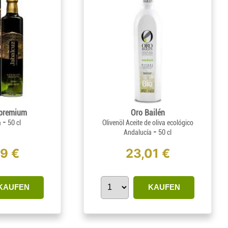
 premium
Oro Bailén
-
a
50 cl
Olivenöl Aceite de oliva ecológico
-
Andalucía
50 cl
89 €
23,01 €
KAUFEN
KAUFEN