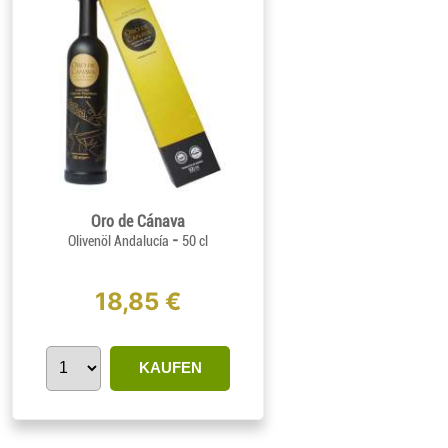
Oro de Cánava
-
Olivenöl Andalucía
50 cl
18,85 €
KAUFEN