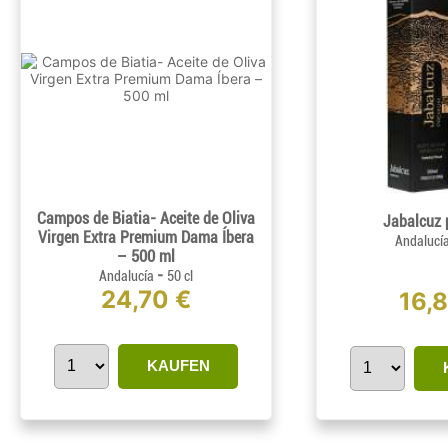
Campos de Biatia- Aceite de Oliva
Jabalcuz
Virgen Extra Premium Dama Íbera
Andalucí
– 500 ml
-
Andalucía
50 cl
24,70 €
16,
KAUFEN