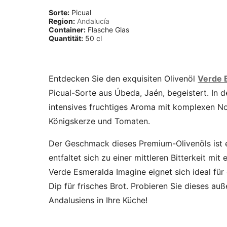
Sorte:
Picual
Region:
Andalucía
Container:
Flasche Glas
Quantität:
50 cl
Entdecken Sie den exquisiten Olivenöl
Verde 
Picual-Sorte aus Úbeda, Jaén, begeistert. In d
intensives fruchtiges Aroma mit komplexen Not
Königskerze und Tomaten.
Der Geschmack dieses Premium-Olivenöls ist 
entfaltet sich zu einer mittleren Bitterkeit mi
Verde Esmeralda Imagine eignet sich ideal für
Dip für frisches Brot. Probieren Sie dieses 
Andalusiens in Ihre Küche!