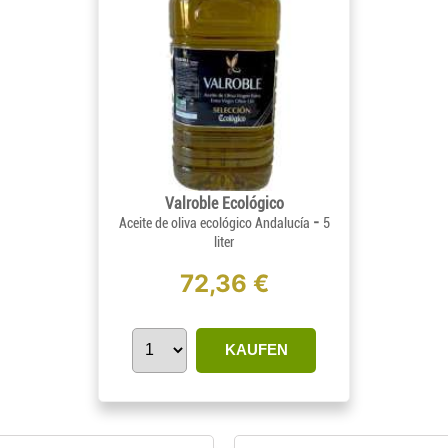
Valroble Ecológico
-
Aceite de oliva ecológico Andalucía
5
liter
72,36 €
KAUFEN