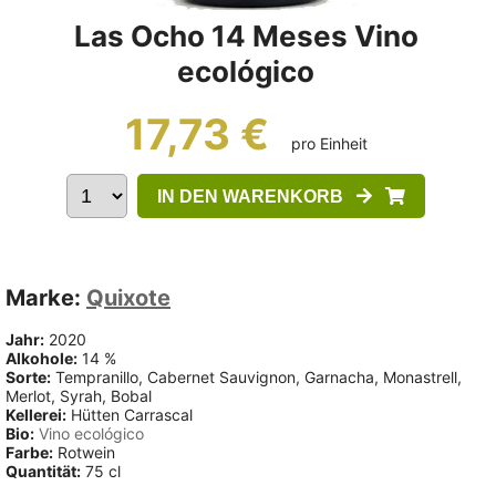
Las Ocho 14 Meses Vino
ecológico
17,73 €
pro Einheit
IN DEN WARENKORB
Marke:
Quixote
Jahr:
2020
Alkohole:
14 %
Sorte:
Tempranillo, Cabernet Sauvignon, Garnacha, Monastrell,
Merlot, Syrah, Bobal
Kellerei:
Hütten Carrascal
Bio:
Vino ecológico
Farbe:
Rotwein
Quantität:
75 cl