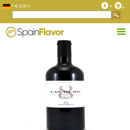
€
EUR