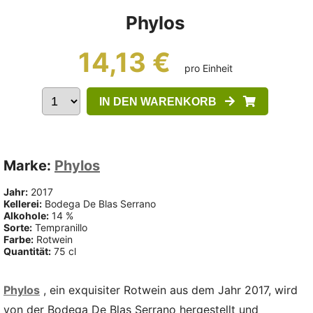
Phylos
14,13 €
pro Einheit
IN DEN WARENKORB
Marke:
Phylos
Jahr:
2017
Kellerei:
Bodega De Blas Serrano
Alkohole:
14 %
Sorte:
Tempranillo
Farbe:
Rotwein
Quantität:
75 cl
Phylos
, ein exquisiter Rotwein aus dem Jahr 2017, wird
von der Bodega De Blas Serrano hergestellt und