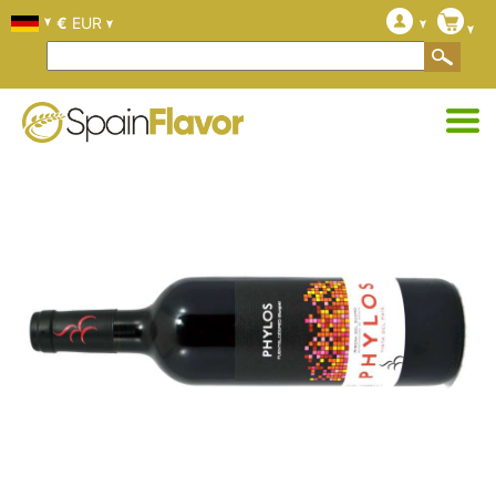
€
EUR