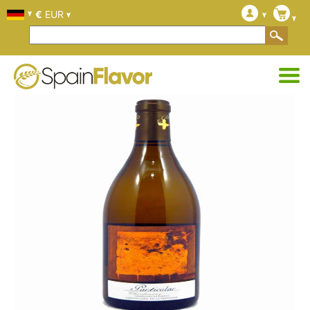
€
EUR