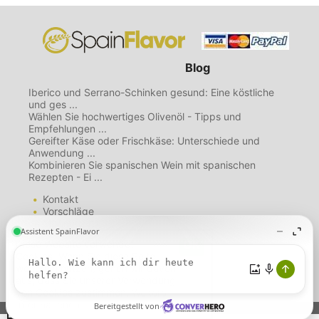
Blog
Iberico und Serrano-Schinken gesund: Eine köstliche
und ges ...
Wählen Sie hochwertiges Olivenöl - Tipps und
Empfehlungen ...
Gereifter Käse oder Frischkäse: Unterschiede und
Anwendung ...
Kombinieren Sie spanischen Wein mit spanischen
Rezepten - Ei ...
Kontakt
Vorschläge
Mailing List
Über uns
Diese Website verwendet
Nutzungsbedingungen
Cookies. Wenn Sie diese Seite
Datenschutzbestimmungen
weiterhin nutzen, gehen wir davon
Cookie-Richtlinie
aus, dass Sie unserer Verwendung
von Cookies zustimmen.
Weitere
Informationen.