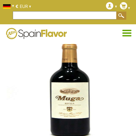
€
EUR