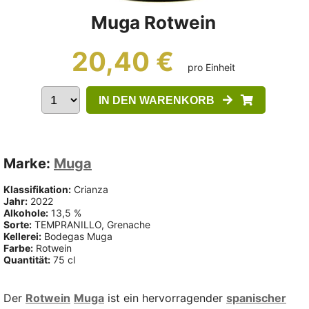
Muga Rotwein
20,40 €
pro Einheit
IN DEN WARENKORB
Marke:
Muga
Klassifikation:
Crianza
Jahr:
2022
Alkohole:
13,5 %
Sorte:
TEMPRANILLO, Grenache
Kellerei:
Bodegas Muga
Farbe:
Rotwein
Quantität:
75 cl
Der
Rotwein
Muga
ist ein hervorragender
spanischer