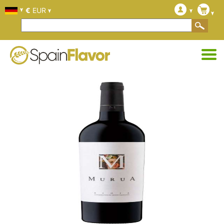
€
EUR