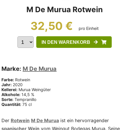
M De Murua Rotwein
32,50 €
pro Einheit
IN DEN WARENKORB
Marke:
M De Murua
Farbe:
Rotwein
Jahr:
2020
Kellerei:
Murua Weingüter
Alkohole:
14,5 %
Sorte:
Tempranillo
Quantität:
75 cl
Der
Rotwein
M De Murua
ist ein hervorragender
spanischer Wein
vom Weingut Bodegas Murua. Seine