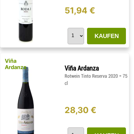
51,94 €
KAUFEN
Viña
Ardanza
Viña Ardanza
-
Rotwein Tinto Reserva 2020
75
cl
28,30 €