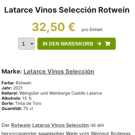
Latarce Vinos Selección Rotwein
32,50 €
pro Einheit
IN DEN WARENKORB
Marke:
Latarce Vinos Selección
Farbe:
Rotwein
Jahr:
2021
Kellerei:
Weingüter und Weinberge Castillo Latarce
Alkohole:
15 %
Sorte:
Tinta de Toro
Quantität:
75 cl
Der
Rotwein
Latarce Vinos Selección
ist ein
hervorragender
spanischer Wein
vom Weingut Bodegas