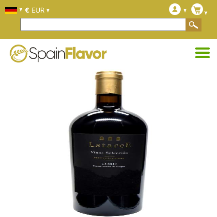
€
EUR