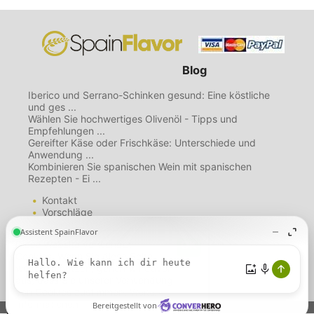
Blog
Iberico und Serrano-Schinken gesund: Eine köstliche
und ges ...
Wählen Sie hochwertiges Olivenöl - Tipps und
Empfehlungen ...
Gereifter Käse oder Frischkäse: Unterschiede und
Anwendung ...
Kombinieren Sie spanischen Wein mit spanischen
Rezepten - Ei ...
Kontakt
Vorschläge
Mailing List
Über uns
Diese Website verwendet
Nutzungsbedingungen
Cookies. Wenn Sie diese Seite
Datenschutzbestimmungen
weiterhin nutzen, gehen wir davon
Cookie-Richtlinie
aus, dass Sie unserer Verwendung
von Cookies zustimmen.
Weitere
Informationen.