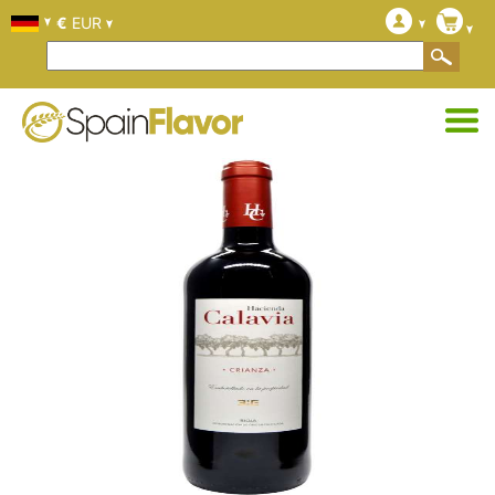
€
EUR