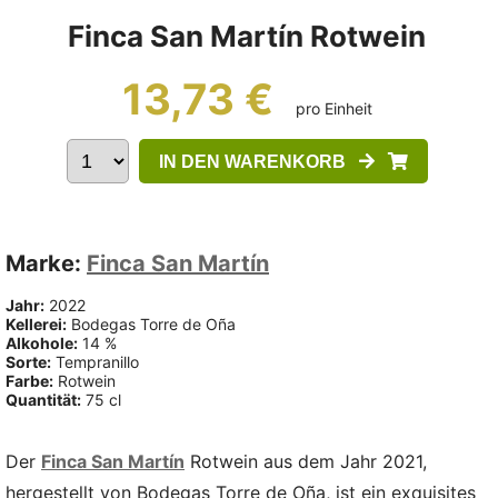
Finca San Martín Rotwein
13,73 €
pro Einheit
IN DEN WARENKORB
Marke:
Finca San Martín
Jahr:
2022
Kellerei:
Bodegas Torre de Oña
Alkohole:
14 %
Sorte:
Tempranillo
Farbe:
Rotwein
Quantität:
75 cl
Der
Finca San Martín
Rotwein aus dem Jahr 2021,
hergestellt von Bodegas Torre de Oña, ist ein exquisites