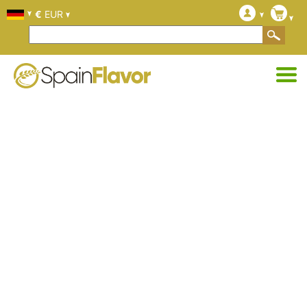
€
EUR