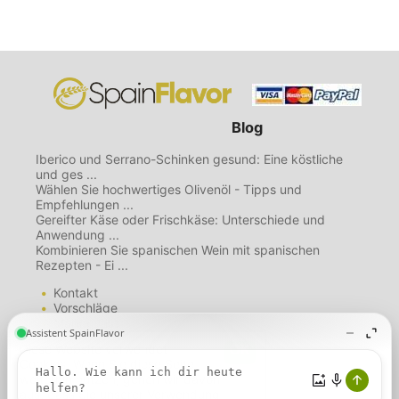
Blog
Iberico und Serrano-Schinken gesund: Eine köstliche
und ges ...
Wählen Sie hochwertiges Olivenöl - Tipps und
Empfehlungen ...
Gereifter Käse oder Frischkäse: Unterschiede und
Anwendung ...
Kombinieren Sie spanischen Wein mit spanischen
Rezepten - Ei ...
Kontakt
Vorschläge
Mailing List
Über uns
Diese Website verwendet
Nutzungsbedingungen
Cookies. Wenn Sie diese Seite
Datenschutzbestimmungen
weiterhin nutzen, gehen wir davon
Cookie-Richtlinie
aus, dass Sie unserer Verwendung