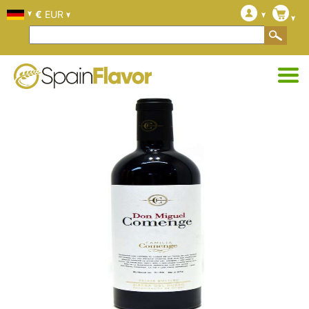
€
EUR