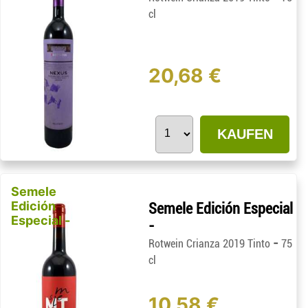
cl
20,68 €
KAUFEN
Semele
Edición
Semele Edición Especial
Especial -
-
-
Rotwein Crianza 2019 Tinto
75
cl
10,58 €