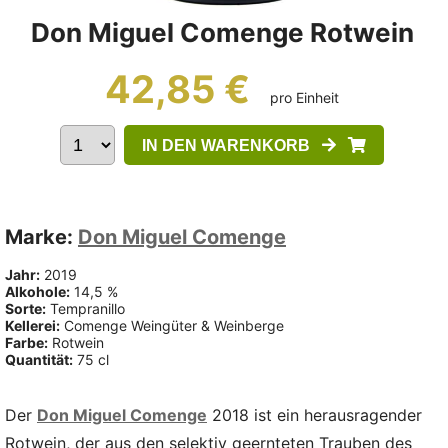
Don Miguel Comenge Rotwein
42,85 €
pro Einheit
IN DEN WARENKORB
Marke:
Don Miguel Comenge
Jahr:
2019
Alkohole:
14,5 %
Sorte:
Tempranillo
Kellerei:
Comenge Weingüter & Weinberge
Farbe:
Rotwein
Quantität:
75 cl
Der
Don Miguel Comenge
2018 ist ein herausragender
Rotwein, der aus den selektiv geernteten Trauben des