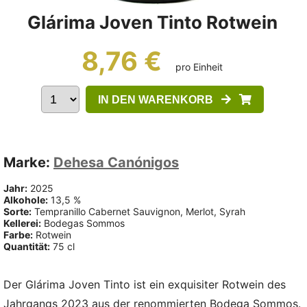
Glárima Joven Tinto Rotwein
8,76 €
pro Einheit
IN DEN WARENKORB
Marke:
Dehesa Canónigos
Jahr:
2025
Alkohole:
13,5 %
Sorte:
Tempranillo Cabernet Sauvignon, Merlot, Syrah
Kellerei:
Bodegas Sommos
Farbe:
Rotwein
Quantität:
75 cl
Der Glárima Joven Tinto ist ein exquisiter Rotwein des
Jahrgangs 2023 aus der renommierten Bodega Sommos.