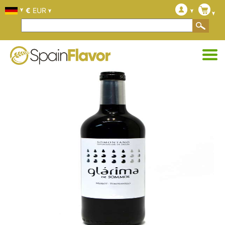
€
EUR