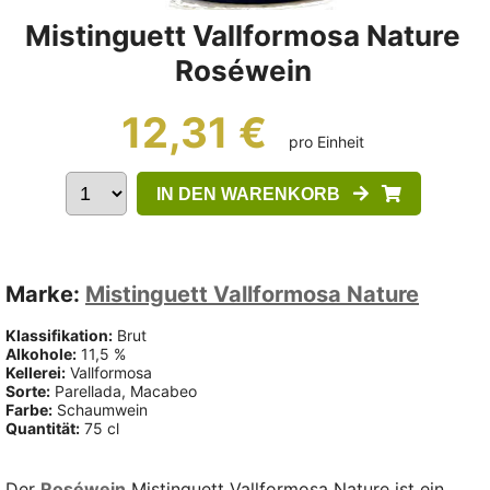
Mistinguett Vallformosa Nature
Roséwein
12,31 €
pro Einheit
IN DEN WARENKORB
Marke:
Mistinguett Vallformosa Nature
Klassifikation:
Brut
Alkohole:
11,5 %
Kellerei:
Vallformosa
Sorte:
Parellada, Macabeo
Farbe:
Schaumwein
Quantität:
75 cl
Der
Roséwein
Mistinguett Vallformosa Nature ist ein