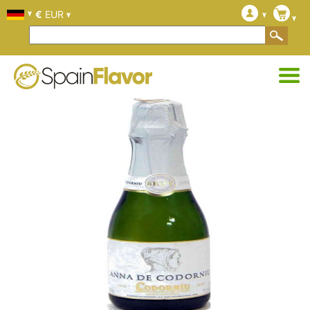
€
EUR