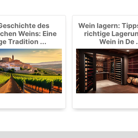
Geschichte des
Wein lagern: Tipps
chen Weins: Eine
richtige Lageru
ge Tradition ...
Wein in De .