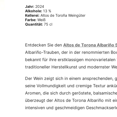
Jahr:
2024
Alkohole:
13 %
Kellerei:
Altos de Toroña Weingüter
Farbe:
Weiß
Quantität:
75 cl
Entdecken Sie den
Altos de Torona Albariño 
Albariño-Trauben, der in der renommierten Bod
bekannt für ihre erstklassigen monovarietale
traditioneller Herstellkunst und modernster W
Der Wein zeigt sich in einem ansprechenden, g
seine Vollmundigkeit und cremige Textur ankün
Aromen, die sich durch geröstete, balsamisc
überzeugt der Altos de Torona Albariño mit ei
intensiven und geschmeidigen Geschmackserlebn