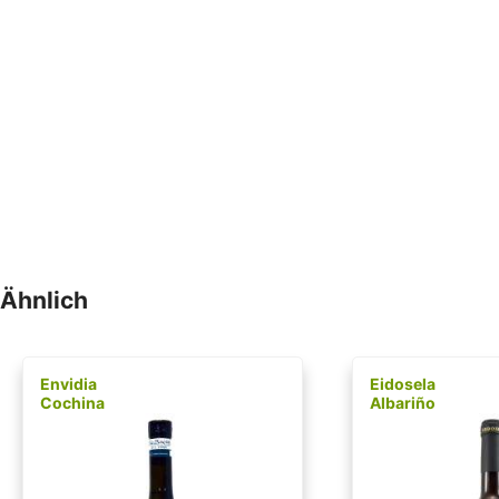
Ähnlich
Envidia
Eidosela
Cochina
Albariño