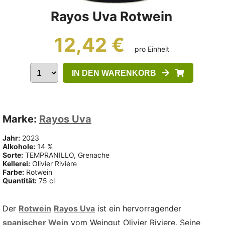
Rayos Uva Rotwein
12,42 €
pro Einheit
IN DEN WARENKORB
Marke:
Rayos Uva
Jahr:
2023
Alkohole:
14 %
Sorte:
TEMPRANILLO, Grenache
Kellerei:
Olivier Rivière
Farbe:
Rotwein
Quantität:
75 cl
Der
Rotwein
Rayos Uva
ist ein hervorragender
spanischer Wein
vom Weingut Olivier Riviere. Seine