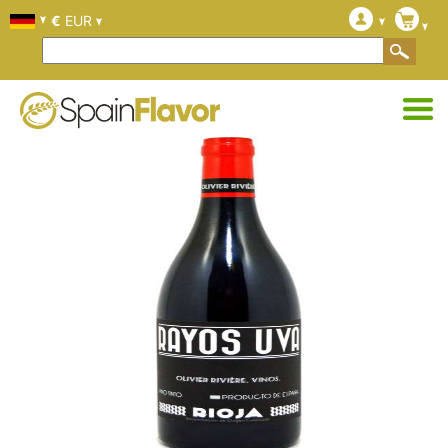
€
EUR