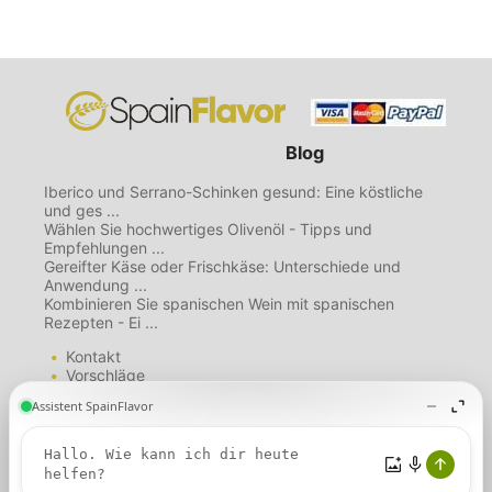
Blog
Iberico und Serrano-Schinken gesund: Eine köstliche
und ges ...
Wählen Sie hochwertiges Olivenöl - Tipps und
Empfehlungen ...
Gereifter Käse oder Frischkäse: Unterschiede und
Anwendung ...
Kombinieren Sie spanischen Wein mit spanischen
Rezepten - Ei ...
Kontakt
Vorschläge
Mailing List
Über uns
Diese Website verwendet
Nutzungsbedingungen
Cookies. Wenn Sie diese Seite
Datenschutzbestimmungen
weiterhin nutzen, gehen wir davon
Cookie-Richtlinie
aus, dass Sie unserer Verwendung