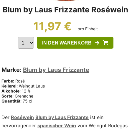
Blum by Laus Frizzante Roséwein
11,97 €
pro Einheit
IN DEN WARENKORB
Marke:
Blum by Laus Frizzante
Farbe:
Rosé
Kellerei:
Weingut Laus
Alkohole:
12 %
Sorte:
Grenache
Quantität:
75 cl
Der
Roséwein
Blum by Laus Frizzante
ist ein
hervorragender
spanischer Wein
vom Weingut Bodegas