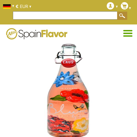
€
EUR