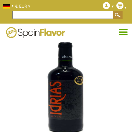
€
EUR