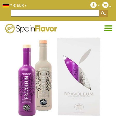
€
EUR