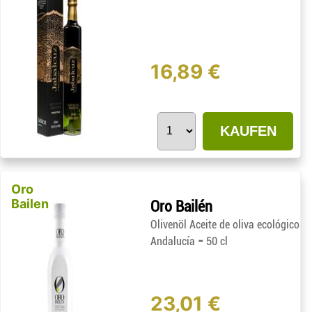
16,89 €
KAUFEN
Oro
Bailen
Oro Bailén
Olivenöl Aceite de oliva ecológico
-
Andalucía
50 cl
23,01 €