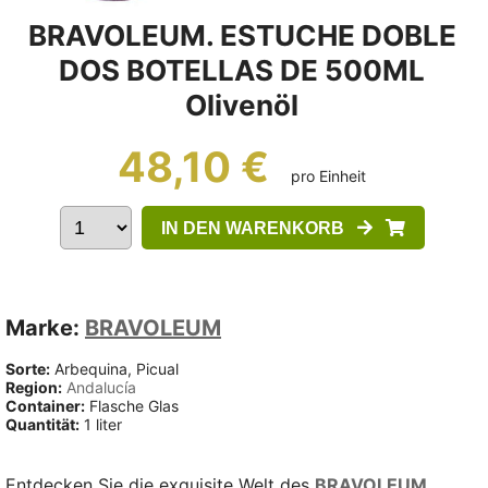
BRAVOLEUM. ESTUCHE DOBLE
DOS BOTELLAS DE 500ML
Olivenöl
48,10 €
pro Einheit
IN DEN WARENKORB
Marke:
BRAVOLEUM
Sorte:
Arbequina, Picual
Region:
Andalucía
Container:
Flasche Glas
Quantität:
1 liter
Entdecken Sie die exquisite Welt des
BRAVOLEUM