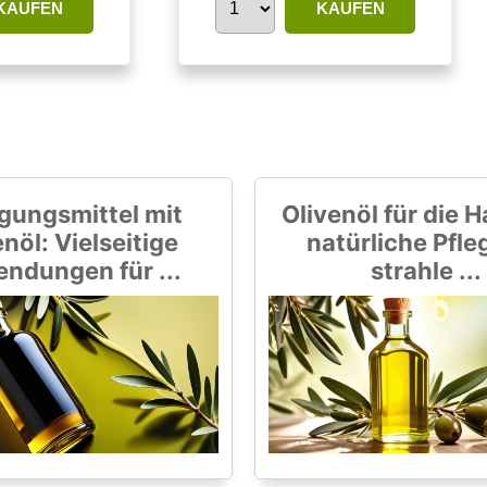
KAUFEN
KAUFEN
gungsmittel mit
Olivenöl für die H
nöl: Vielseitige
natürliche Pfle
ndungen für ...
strahle ...