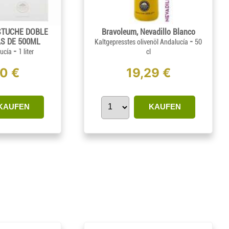
STUCHE DOBLE
Bravoleum, Nevadillo Blanco
S DE 500ML
-
Kaltgepresstes olivenöl Andalucía
50
-
lucía
1 liter
cl
10 €
19,29 €
KAUFEN
KAUFEN