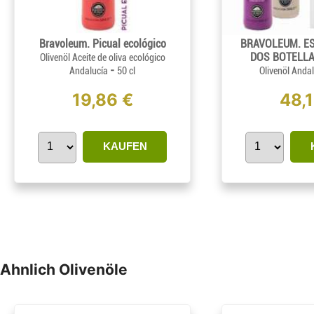
Bravoleum. Picual ecológico
BRAVOLEUM. E
DOS BOTELLA
Olivenöl Aceite de oliva ecológico
-
Andalucía
50 cl
Olivenöl Anda
19,86 €
48,
KAUFEN
Ahnlich Olivenöle