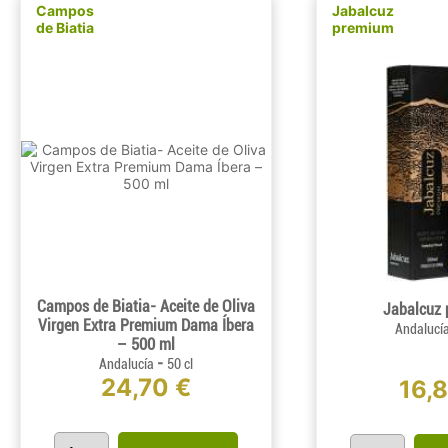
Campos
Jabalcuz
de Biatia
premium
Campos de Biatia- Aceite de Oliva
Jabalcuz
Virgen Extra Premium Dama Íbera
Andalucí
– 500 ml
-
Andalucía
50 cl
24,70 €
16,