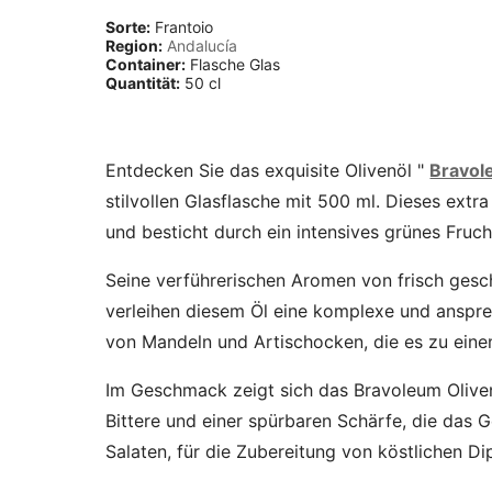
Sorte:
Frantoio
Region:
Andalucía
Container:
Flasche Glas
Quantität:
50 cl
Entdecken Sie das exquisite Olivenöl "
Bravo
stilvollen Glasflasche mit 500 ml. Dieses ext
und besticht durch ein intensives grünes Fruch
Seine verführerischen Aromen von frisch gesc
verleihen diesem Öl eine komplexe und anspr
von Mandeln und Artischocken, die es zu ei
Im Geschmack zeigt sich das Bravoleum Olive
Bittere und einer spürbaren Schärfe, die das 
Salaten, für die Zubereitung von köstlichen D