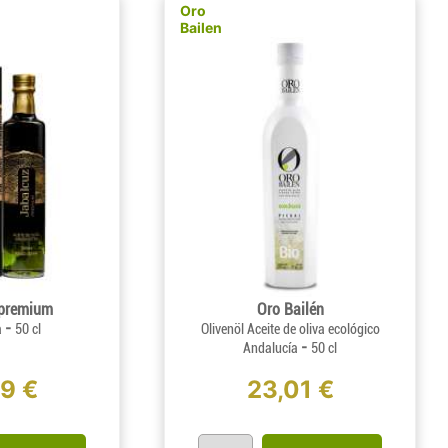
Oro
Bailen
 premium
Oro Bailén
-
a
50 cl
Olivenöl Aceite de oliva ecológico
-
Andalucía
50 cl
89 €
23,01 €