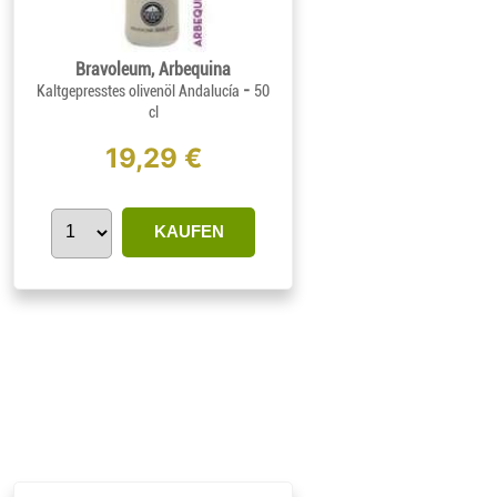
Bravoleum, Arbequina
-
Kaltgepresstes olivenöl Andalucía
50
cl
19,29 €
KAUFEN