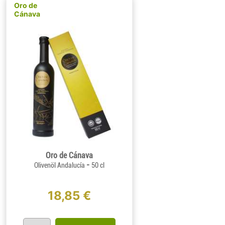
Oro de
Cánava
Oro de Cánava
-
Olivenöl Andalucía
50 cl
18,85 €