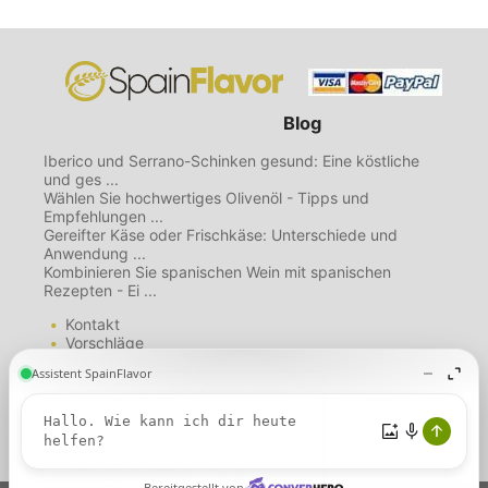
Blog
Iberico und Serrano-Schinken gesund: Eine köstliche
und ges ...
Wählen Sie hochwertiges Olivenöl - Tipps und
Empfehlungen ...
Gereifter Käse oder Frischkäse: Unterschiede und
Anwendung ...
Kombinieren Sie spanischen Wein mit spanischen
Rezepten - Ei ...
Kontakt
Vorschläge
Mailing List
Über uns
Diese Website verwendet
Nutzungsbedingungen
Cookies. Wenn Sie diese Seite
Datenschutzbestimmungen
weiterhin nutzen, gehen wir davon
Cookie-Richtlinie
aus, dass Sie unserer Verwendung
von Cookies zustimmen.
Weitere
Informationen.