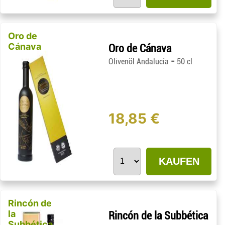
Oro de
Cánava
Oro de Cánava
-
Olivenöl Andalucía
50 cl
18,85 €
KAUFEN
Rincón de
la
Rincón de la Subbética
Subbética