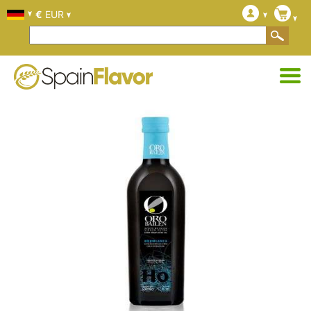
€
EUR