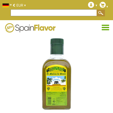
€
EUR