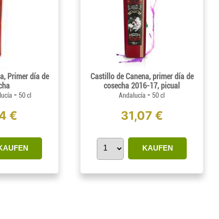
a, Primer día de
Castillo de Canena, primer día de
cha
cosecha 2016-17, picual
-
-
lucía
50 cl
Andalucía
50 cl
4 €
31,07 €
KAUFEN
KAUFEN