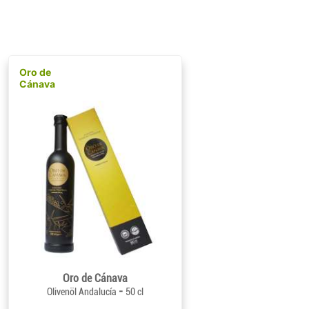
Oro de
Cánava
Oro de Cánava
-
Olivenöl Andalucía
50 cl