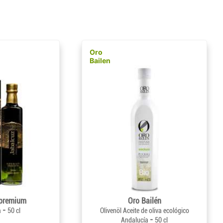
Oro
Bailen
 premium
Oro Bailén
-
a
50 cl
Olivenöl Aceite de oliva ecológico
-
Andalucía
50 cl