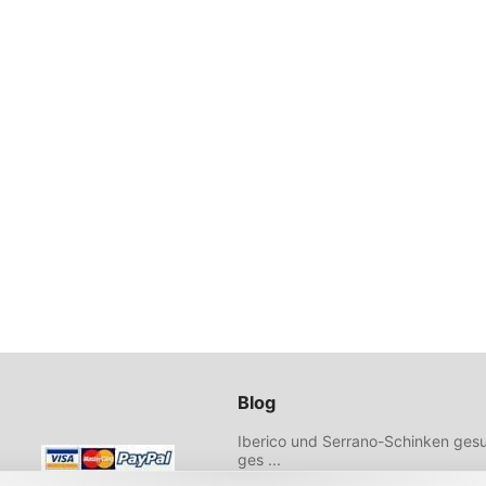
Blog
Iberico und Serrano-Schinken gesu
ges ...
Wählen Sie hochwertiges Olivenöl 