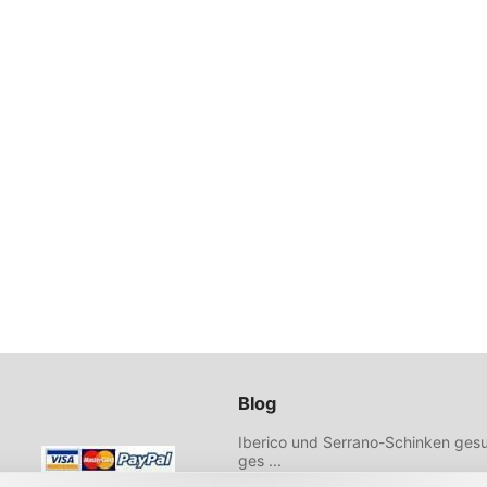
Blog
Iberico und Serrano-Schinken gesu
ges ...
Wählen Sie hochwertiges Olivenöl 