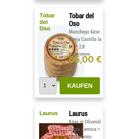
Tobar
Tobar del
del
Oso
Oso
Manchego käse
Oveja Castilla la
-
M.
2,8
kilogramm
65,00 €
KAUFEN
Laurus
Laurus
Käse in Olivenöl
-
Oveja Zamora
500 gramm