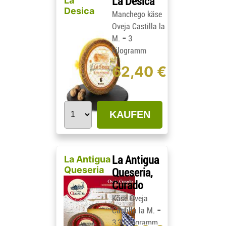
La
La Desica
Desica
Manchego käse
Oveja Castilla la
-
M.
3
kilogramm
62,40 €
KAUFEN
La Antigua
La Antigua
Queseria
Queseria,
Curado
Käse Oveja
-
Castilla la M.
3,3 kilogramm