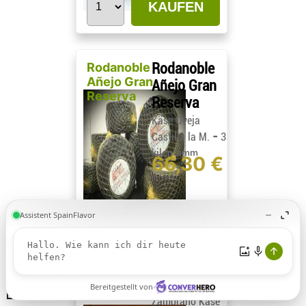
KAUFEN
Rodanoble
Rodanoble
Añejo Gran
Añejo Gran
Reserva
Reserva
Käse Oveja
-
Castilla la M.
3
kilogramm
66,30 €
KAUFEN
Diese Website verwendet
Cookies. Wenn Sie diese Seite
weiterhin nutzen, gehen wir davon
aus, dass Sie unserer Verwendung
von Cookies zustimmen.
Weitere
Laurus
Laurus
Informationen.
Zamorano Käse