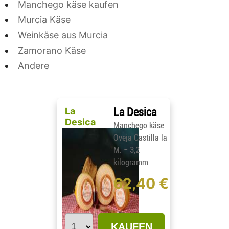
Manchego käse kaufen
Murcia Käse
Weinkäse aus Murcia
Zamorano Käse
Andere
La
La Desica
Desica
Manchego käse
Oveja Castilla la
-
M.
3,2
kilogramm
62,40 €
KAUFEN