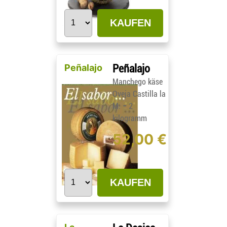
KAUFEN
Peñalajo
Peñalajo
Manchego käse
Oveja Castilla la
-
M.
2
kilogramm
52,00 €
KAUFEN