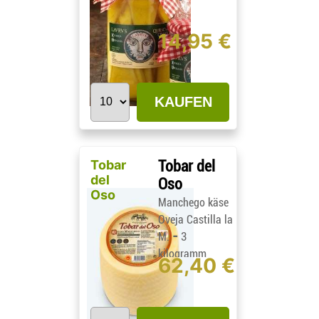
14,95 €
KAUFEN
Tobar
Tobar del
del
Oso
Oso
Manchego käse
Oveja Castilla la
-
M.
3
kilogramm
62,40 €