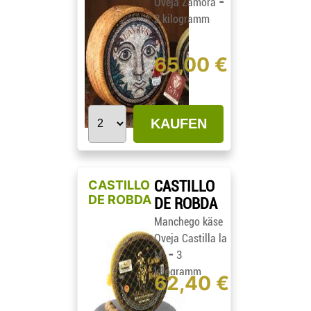
-
Oveja Zamora
3 kilogramm
65,00 €
KAUFEN
CASTILLO
CASTILLO
DE ROBDA
DE ROBDA
Manchego käse
Oveja Castilla la
-
M.
3
kilogramm
62,40 €