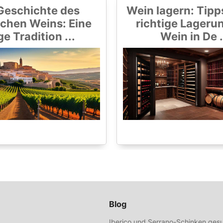
Geschichte des
Wein lagern: Tipps
chen Weins: Eine
richtige Lageru
ge Tradition ...
Wein in De .
Blog
Iberico und Serrano-Schinken gesu