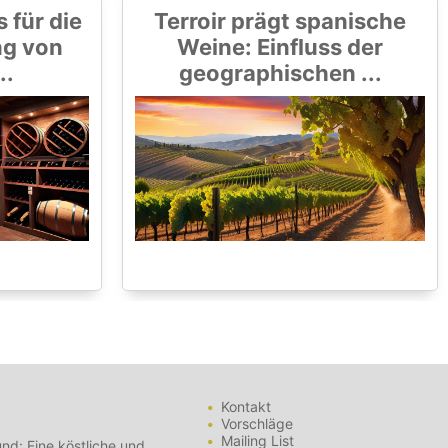
 für die
Terroir prägt spanische
ng von
Weine: Einfluss der
..
geographischen ...
Kontakt
Vorschläge
Mailing List
nd: Eine köstliche und