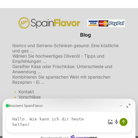
Blog
Iberico und Serrano-Schinken gesund: Eine köstliche
und ges ...
Wählen Sie hochwertiges Olivenöl - Tipps und
Empfehlungen ...
Gereifter Käse oder Frischkäse: Unterschiede und
Anwendung ...
Kombinieren Sie spanischen Wein mit spanischen
Rezepten - Ei ...
Kontakt
Vorschläge
Mailing List
Über uns
Diese Website verwendet
Nutzungsbedingungen
Cookies. Wenn Sie diese Seite
Datenschutzbestimmungen
weiterhin nutzen, gehen wir davon
Cookie-Richtlinie
aus, dass Sie unserer Verwendung
von Cookies zustimmen.
Weitere
Informationen.