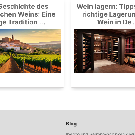
Geschichte des
Wein lagern: Tipps
chen Weins: Eine
richtige Lageru
ge Tradition ...
Wein in De .
Blog
Iberico und Serrano-Schinken gesu