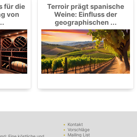
 für die
Terroir prägt spanische
ng von
Weine: Einfluss der
..
geographischen ...
Kontakt
Vorschläge
Mailing List
nd: Eine köstliche und