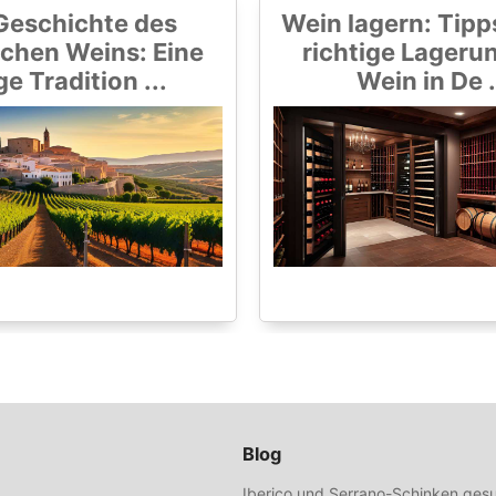
Geschichte des
Wein lagern: Tipps
chen Weins: Eine
richtige Lageru
ge Tradition ...
Wein in De .
Blog
Iberico und Serrano-Schinken gesu