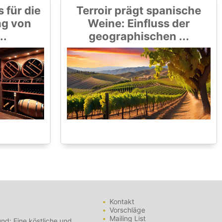
 für die
Terroir prägt spanische
ng von
Weine: Einfluss der
..
geographischen ...
Kontakt
Vorschläge
Mailing List
nd: Eine köstliche und