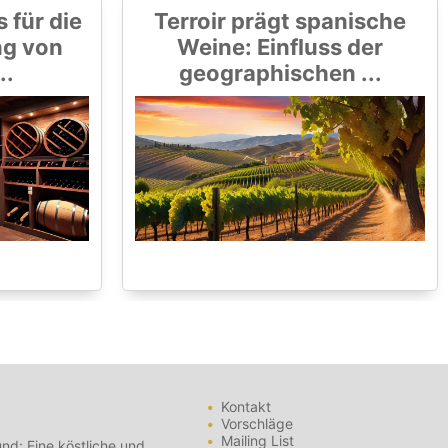
 für die
Terroir prägt spanische
ng von
Weine: Einfluss der
..
geographischen ...
Kontakt
Vorschläge
Mailing List
nd: Eine köstliche und