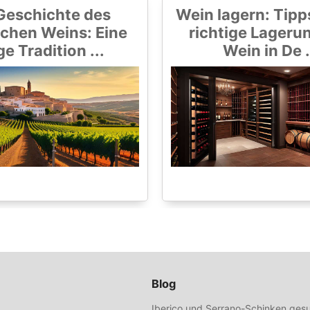
Geschichte des
Wein lagern: Tipps
chen Weins: Eine
richtige Lageru
ge Tradition ...
Wein in De .
Blog
Iberico und Serrano-Schinken gesu