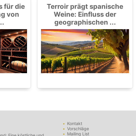
 für die
Terroir prägt spanische
ng von
Weine: Einfluss der
..
geographischen ...
Kontakt
Vorschläge
Mailing List
nd: Eine köstliche und