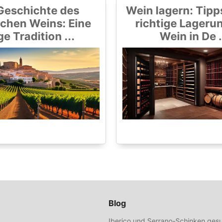
Geschichte des
Wein lagern: Tipps
chen Weins: Eine
richtige Lageru
ge Tradition ...
Wein in De .
Blog
Iberico und Serrano-Schinken gesu