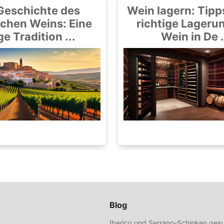
Geschichte des
Wein lagern: Tipps
chen Weins: Eine
richtige Lageru
ge Tradition ...
Wein in De .
Blog
Iberico und Serrano-Schinken gesu