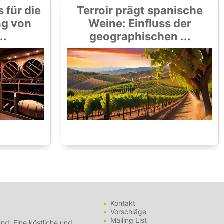
 für die
Terroir prägt spanische
ng von
Weine: Einfluss der
..
geographischen ...
Kontakt
Vorschläge
Mailing List
nd: Eine köstliche und