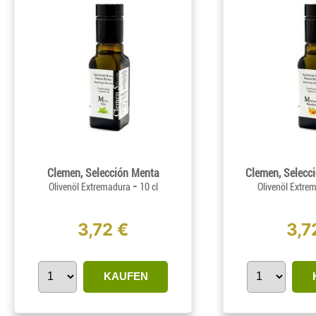
Clemen, Selección Menta
Clemen, Selecc
-
Olivenöl Extremadura
10 cl
Olivenöl Extre
3,72 €
3,7
KAUFEN