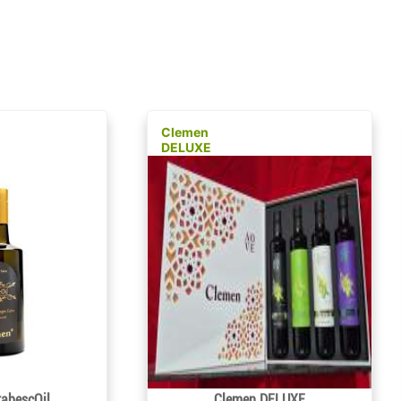
Clemen
DELUXE
rabescOil
Clemen DELUXE