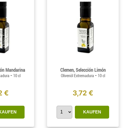
ión Mandarina
Clemen, Selección Limón
-
-
madura
10 cl
Olivenöl Extremadura
10 cl
2 €
3,72 €
KAUFEN
KAUFEN