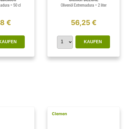
-
-
madura
50 cl
Olivenöl Extremadura
2 liter
38 €
56,25 €
KAUFEN
KAUFEN
Clemen