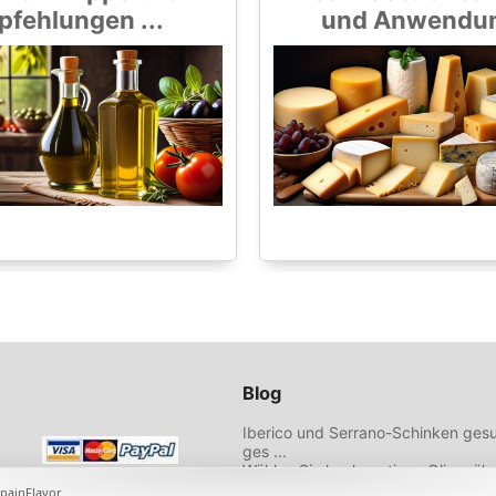
fehlungen ...
und Anwendung
Blog
Iberico und Serrano-Schinken gesu
ges ...
Wählen Sie hochwertiges Olivenöl 
Empfehlungen ...