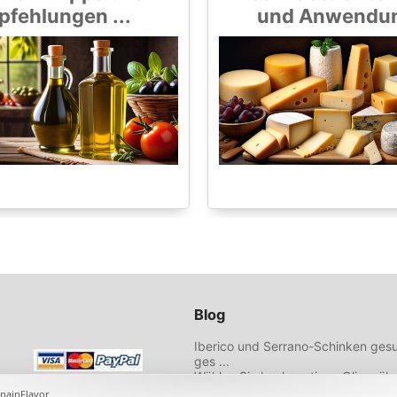
fehlungen ...
und Anwendung
Blog
Iberico und Serrano-Schinken gesu
ges ...
Wählen Sie hochwertiges Olivenöl 
Empfehlungen ...