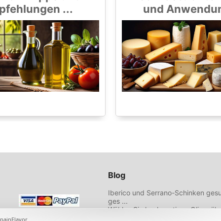
fehlungen ...
und Anwendung
Blog
Iberico und Serrano-Schinken gesu
ges ...
Wählen Sie hochwertiges Olivenöl 
Empfehlungen ...