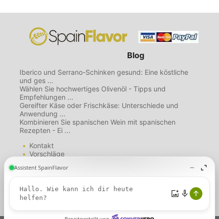
Blog
Iberico und Serrano-Schinken gesund: Eine köstliche
und ges ...
Wählen Sie hochwertiges Olivenöl - Tipps und
Empfehlungen ...
Gereifter Käse oder Frischkäse: Unterschiede und
Anwendung ...
Kombinieren Sie spanischen Wein mit spanischen
Rezepten - Ei ...
Kontakt
Vorschläge
Mailing List
Über uns
Diese Website verwendet
Nutzungsbedingungen
Cookies. Wenn Sie diese Seite
Datenschutzbestimmungen
weiterhin nutzen, gehen wir davon
Cookie-Richtlinie
aus, dass Sie unserer Verwendung
von Cookies zustimmen.
Weitere
Informationen.