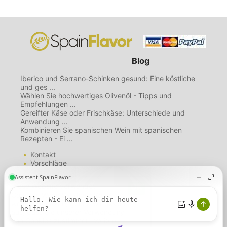
Blog
Iberico und Serrano-Schinken gesund: Eine köstliche
und ges ...
Wählen Sie hochwertiges Olivenöl - Tipps und
Empfehlungen ...
Gereifter Käse oder Frischkäse: Unterschiede und
Anwendung ...
Kombinieren Sie spanischen Wein mit spanischen
Rezepten - Ei ...
Kontakt
Vorschläge
Mailing List
Über uns
Diese Website verwendet
Nutzungsbedingungen
Cookies. Wenn Sie diese Seite
Datenschutzbestimmungen
weiterhin nutzen, gehen wir davon
Cookie-Richtlinie
aus, dass Sie unserer Verwendung
von Cookies zustimmen.
Weitere